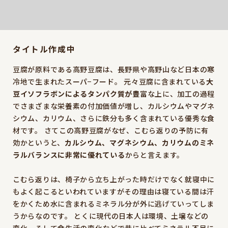
タイトル作成中
豆腐が原料である高野豆腐は、長野県や高野山など日本の寒
冷地で生まれたスーパ−フード。 元々豆腐に含まれている
大
豆イソフラボンによるタンパク質が豊
富な上に、加工の過程
でさまざまな栄養素の付加価値が増し、カルシウムやマグネ
シウム、カリウム、さらに鉄分も多く含まれている優秀な食
材です。 さてこの高野豆腐がなぜ、こむら返りの予防に有
効かというと、
カルシウム、マグネシウム、カリウムのミネ
ラルバランスに非常に優れている
からと言えます。
こむら返りは、椅子から立ち上がった時だけでなく就寝中に
もよく起こるといわれていますがその理由は寝ている間は汗
をかくため水に含まれるミネラル分が外に逃げていってしま
うからなのです。 とくに現代の日本人は環境、土壌などの