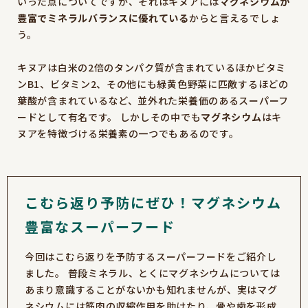
いった点についてですが、それはキヌアには
マグネシウムが
豊富でミネラルバランスに優れている
からと言えるでしょ
う。
キヌアは白米の2倍のタンパク質が含まれているほかビタミ
ンB1、ビタミン2、その他にも緑黄色野菜に匹敵するほどの
葉酸が含まれているなど、並外れた栄養価のあるスーパーフ
ードとして有名です。 しかしその中でも
マグネシウム
はキ
ヌアを特徴づける栄養素の一つでもあるのです。
こむら返り予防にぜひ！マグネシウム
豊富なスーパーフード
今回はこむら返りを予防するスーパーフードをご紹介し
ました。 普段ミネラル、とくにマグネシウムについては
あまり意識することがないかも知れませんが、実はマグ
ネシウムには筋肉の収縮作用を助けたり、骨や歯を形成